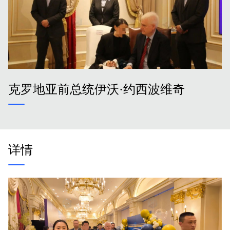
克罗地亚前总统伊沃·约西波维奇
详情