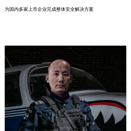
为国内多家上市企业完成整体安全解决方案