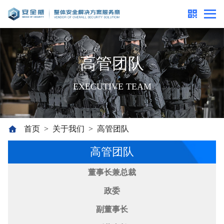
高管团队
EXECUTIVE TEAM
首页
关于我们
高管团队
>
>
高管团队
董事长兼总裁
政委
副董事长